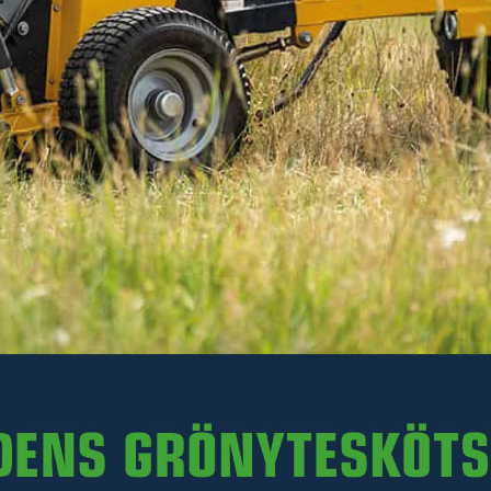
Läs mer
561 kr
Inkl. moms
I lager
-
+
LÄGG I VARUKORGEN
Art. nr 47-164539