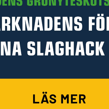
PRODUKTINFORMATION
HANDLA PÅ KELLFRI
Köpvillkor