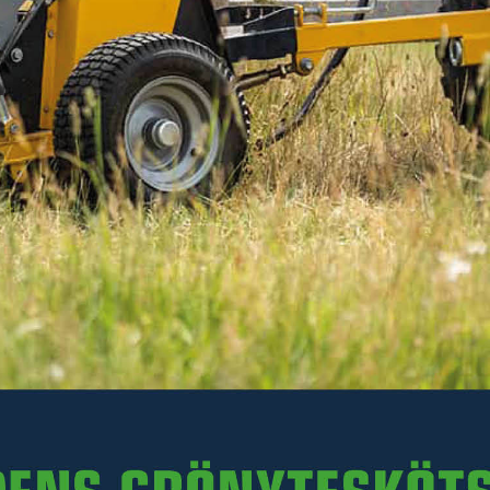
Inkl. moms
I lager
-
+
LÄGG I VARUKORGEN
Art. nr 47-29921
Delbetalning:
97 kr/mån i 24 mån
(inkl. moms)
Läs mer