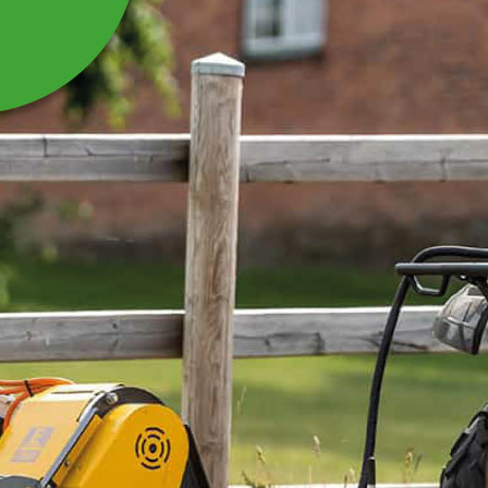
DIGITAL HÄNGVÅG
Digital hängvåg för upp till 300 kg
Läs mer
2 113 kr