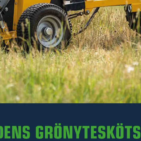
Läs mer
311 kr
Inkl. moms
Ej i lager. För leveransdatum, kontakta en säljare på
0511-242 50.
-
+
LÄGG I VARUKORGEN
Art. nr 47-223582