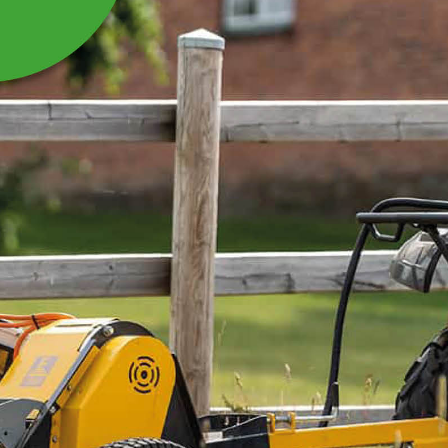
SADELHÄNGARE
WESTERN, 55 CM
Extra bred sadelhängare specialanpassad för
westernsadlar.
Läs mer