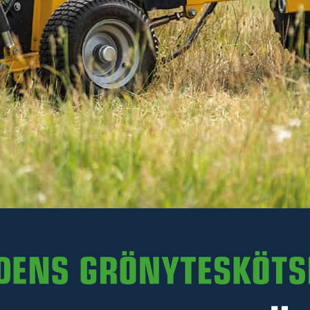
149 kr
Inkl. moms
I lager
-
+
LÄGG I VARUKORGEN
Art. nr 48-32953