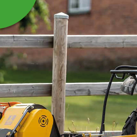
LYFT- OCH
DRAGSTROPP, 6 M,
4000/8000 KG
Lyft- och dragstopp, perfekt till olika hantverkare.
Läs mer