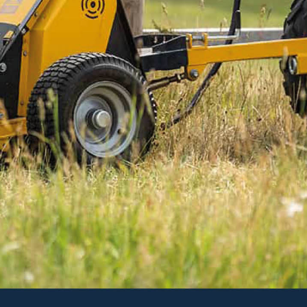
Läs mer
5 613 kr
Inkl. moms
I lager
-
+
LÄGG I VARUKORGEN
Art. nr 21-LP2
Delbetalning:
259 kr/mån i 24 mån
(inkl. moms)