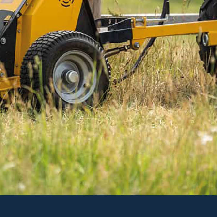
Svart vindnät som skyddar dina djur från vind och
nederbörd. Pris per meter.
Läs mer
99 kr
Inkl. moms
I lager
-
+
LÄGG I VARUKORGEN
Art. nr 47-601148