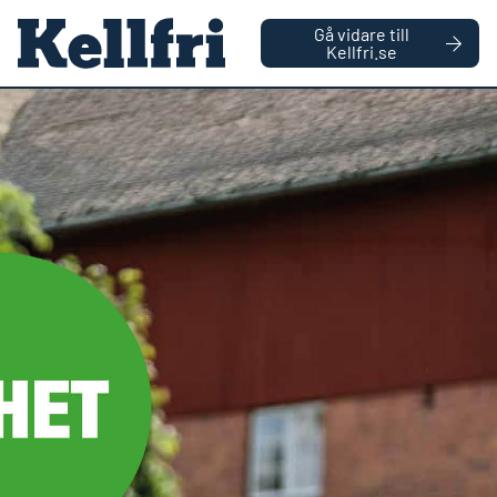
|
FÖRETAG
PRIVATPERSON
Gå vidare till
håll
Kellfri.se
0
Antal varor
Startsida
Sommarrea
Falsterbo