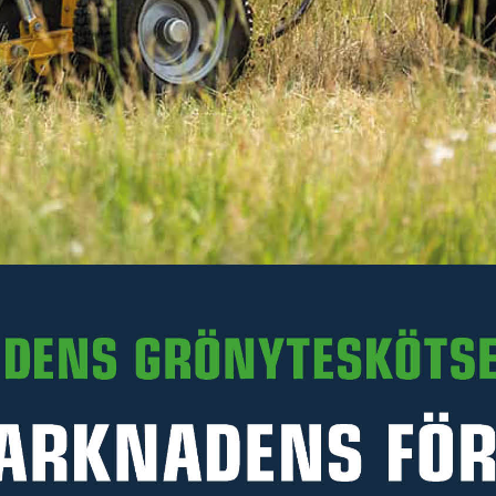
Under Falsterbo Horse
Show 9-17 juli passar vi
på att erbjuda 15% rabatt
på utvalda produkter för
stall och ridbana.